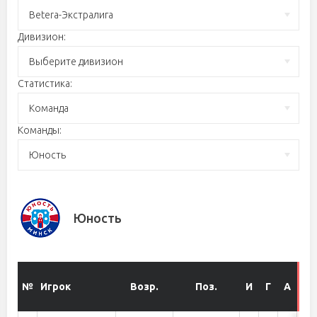
Betera-Экстралига
Дивизион:
Выберите дивизион
Статистика:
Команда
Команды:
Юность
Юность
№
Игрок
Возр.
Поз.
И
Г
А
О