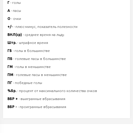
Г
- голы
А
- пасы
О
- очки
+/-
- плюс-минус, показатель полезности
ВНЛ(ср)
- среднее время на льду.
Штр.
- штрафное время
ГБ
- голы в большинстве
ПБ
- голевые пасы в большинстве
ГМ
- голы в меньшинстве
ПМ
- голевые пасы в меньшинстве
ПГ
- победные голы
%Бр.
- процент от максимального количества очков
ВБР +
- выигранные вбрасывания
ВБР -
- проигранные вбрасывания