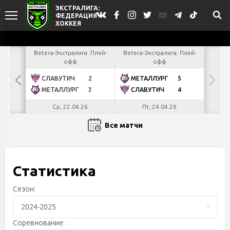
 Плей-
Betera-Экстралига. Плей-
Betera-Экстралига. Плей-
офф
офф
4
СЛАВУТИЧ
2
МЕТАЛЛУРГ
5
2
МЕТАЛЛУРГ
3
СЛАВУТИЧ
4
Ср, 22.04.26
Пт, 24.04.26
Все матчи
Статистика
Сезон:
2024-2025
Соревнование: