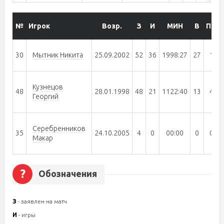
№
Игрок
Возр.
З
И
МИН
В
ПО
30
Мытник Никита
25.09.2002
52
36
1998:27
27
1
Кузнецов
48
28.01.1998
48
21
1122:40
13
4
Георгий
Серебренников
35
24.10.2005
4
0
00:00
0
0
Макар
?
Обозначения
З
- заявлен на матч
И
- игры