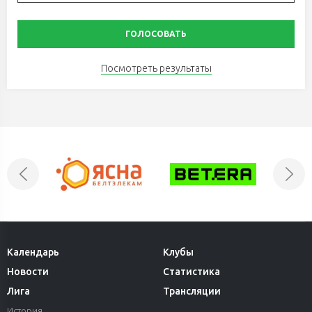
тренерском штабе, смена капитана. «Динамо-
Шинник» идет защищать титул на предсезонном
турнире МХЛ в Бобруйске
Посмотреть результаты
4 августа 2026
«Сейчас я словно птенец, который только начинает
узнавать, как устроен мир». Всеволод Кашкар – о
завершении карьеры, главных достижениях и
мыслях о будущем
3 августа 2026
Шайбы Яковлева и Ускова помогли «Неману»
добыть первую победу в Кубке Салея
Календарь
Клубы
Новости
Статистика
3 августа 2026
Лига
Трансляции
«Лида» 4 раза реализовала большинство и
одержала победу над «Авиатором» в Кубке Салея
История