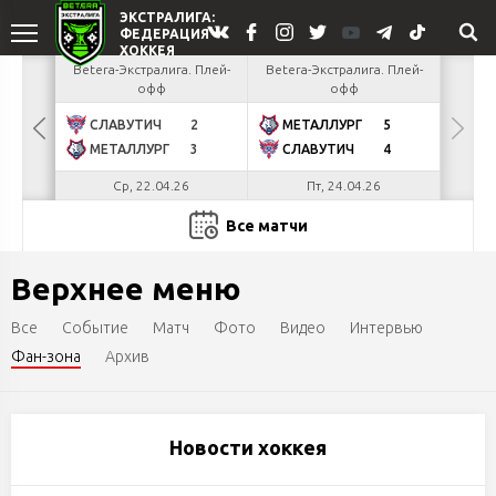
 Плей-
Betera-Экстралига. Плей-
Betera-Экстралига. Плей-
офф
офф
4
СЛАВУТИЧ
2
МЕТАЛЛУРГ
5
2
МЕТАЛЛУРГ
3
СЛАВУТИЧ
4
Ср, 22.04.26
Пт, 24.04.26
Все матчи
Верхнее меню
Все
Событие
Матч
Фото
Видео
Интервью
Фан-зона
Архив
Новости хоккея