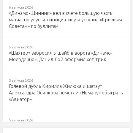
6 августа 2026
«Динамо-Шинник» вел в счете большую часть
матча, но упустил инициативу и уступил «Крыльям
Советам» по буллитам
5 августа 2026
«Шахтер» забросил 5 шайб в ворота «Динамо-
Молодечно», Данил Лой оформил хет-трик
5 августа 2026
Голевой дубль Кирилла Жилюка и шатаут
Александра Осипкова помогли «Неману» обыграть
«Авиатор»
5 августа 2026
Гол 18-летнего Анатолия Суворова принес
«Юности» победу над «Лидой»